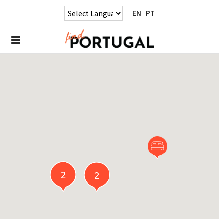
EN
PT
2
2