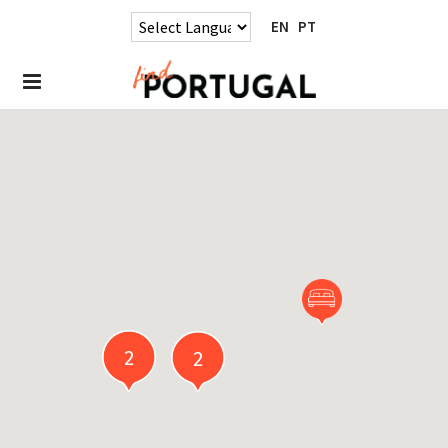
EN
PT
2
2