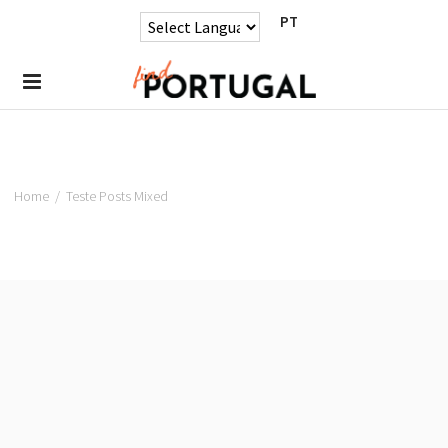
PT
Home
/
Teste Posts Mixed