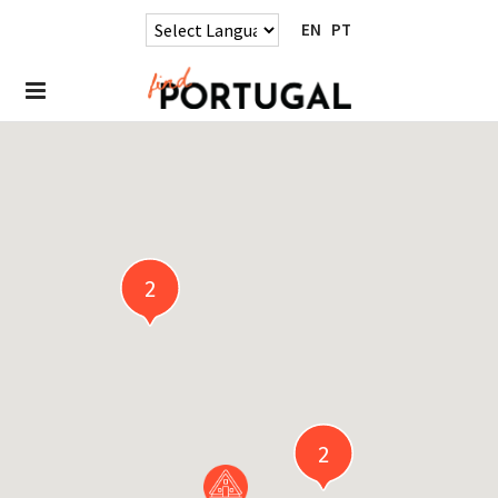
EN
PT
2
2