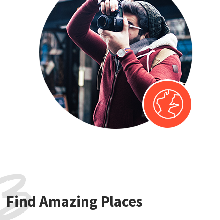
3
Find Amazing Places