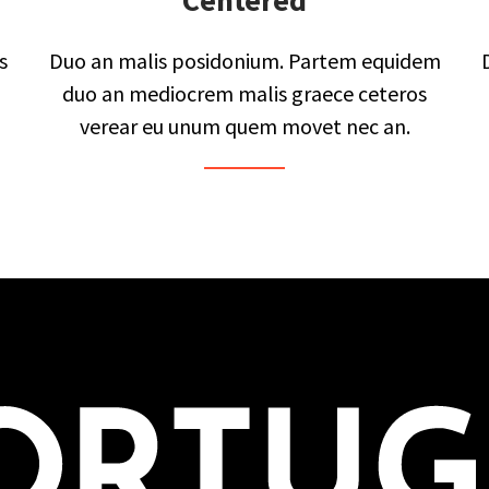
Centered
s
Duo an malis posidonium. Partem equidem
duo an mediocrem malis graece ceteros
verear eu unum quem movet nec an.