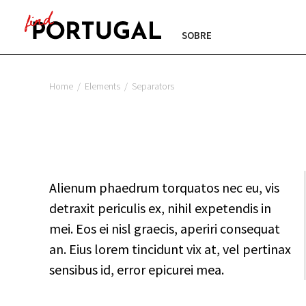
SOBRE
Home
/
Elements
/
Separators
Alienum phaedrum torquatos nec eu, vis
detraxit periculis ex, nihil expetendis in
mei. Eos ei nisl graecis, aperiri consequat
an. Eius lorem tincidunt vix at, vel pertinax
sensibus id, error epicurei mea.