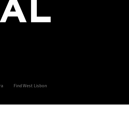
ra
Find West Lisbon