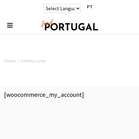
PT
Home
/
A minha conta
[woocommerce_my_account]